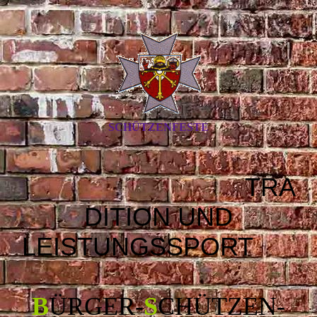
SCHÜTZENFESTE
TRA
DITION UND
LEISTUNGSSPORT
B
ÜRGER
-
S
CHÜTZEN
-