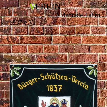
V
EREIN
Aldenrade-Fahrn
1837 e.V.